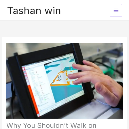
Skip
Tashan win
to
content
Why You Shouldn’t Walk on